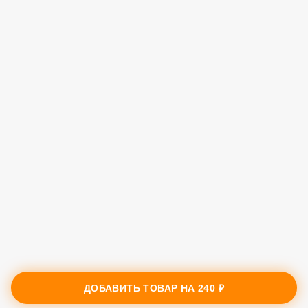
Свинина 40 гр.
111 ₽
В корзину
Грибы Шиитаке 40 гр.
79 ₽
В корзину
Морепродукты 60 гр.
149 ₽
В корзину
ДОБАВИТЬ ТОВАР НА
240 ₽
Профиль