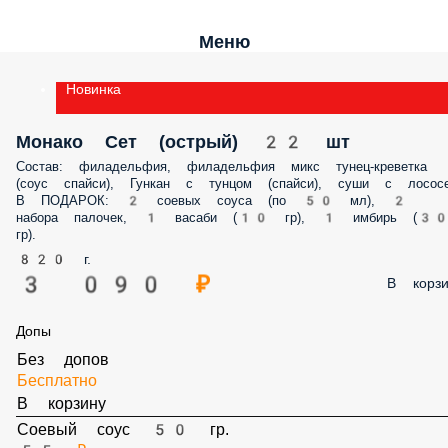
Меню
Новинка
Монако Сет (острый) 22 шт
Состав: филадельфия, филадельфия микс тунец-креветка (соус спайси
Гункан с тунцом (спайси), суши с лососем. В ПОДАРОК: 2 соевых соус
(по 50 мл), 2 набора палочек, 1 васаби (10 гр), 1 имбирь (30 гр).
820 г.
3 090 ₽
В корз
Допы
Без допов
Бесплатно
В корзину
Соевый соус 50 гр.
55 ₽